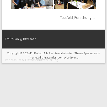
Testfeld_Forschung
→
EmRoLab @ htw saar
Copyright © 2026
EmRoLab
. Alle Rechte vorbehalten. Theme
Spacious
von
ThemeGrill. Präsentiert von:
WordPress
.
Impressum & Datenschutzerklärung
Impressum & Datenschutzerklärung