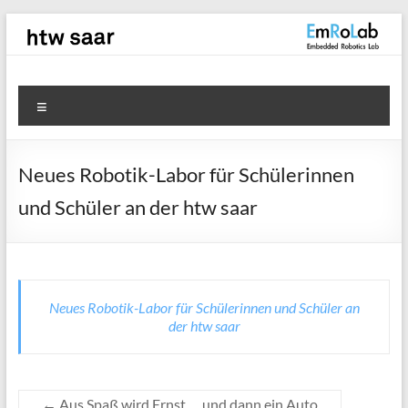
Zum
Inhalt
springen
EmRoLab
Menü
Neues Robotik-Labor für Schülerinnen
und Schüler an der htw saar
Neues Robotik-Labor für Schülerinnen und Schüler an
der htw saar
←
Aus Spaß wird Ernst … und dann ein Auto