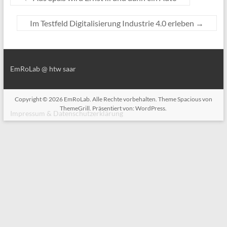
Im Testfeld Digitalisierung Industrie 4.0 erleben
→
EmRoLab @ htw saar
Copyright © 2026
EmRoLab
. Alle Rechte vorbehalten. Theme
Spacious
von
ThemeGrill. Präsentiert von:
WordPress
.
Impressum & Datenschutzerklärung
Impressum & Datenschutzerklärung